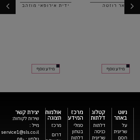
ידית אירופאי מוזהב
פאר פלטה – טיטני
מידע נוסף
מידע נוסף
ניווט
קטלוג
מרכז
אולמות
יצירת קשר
באתר
דלתות
המידע
תצוגה
שירות לקוחות:
על
דלתות
סמלי
מרכז
מייל :
שריונית
כניסה
בטחון
service1@sls.co.il
דרום
חסם
שריונית
דלתות
טלפון :
08-