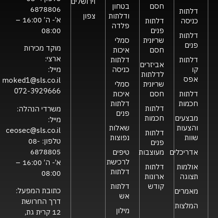
וירושלים
חסם
בטחון
6878806
דלתות
ודלתות
צפון
א’- ה’ 16:00 –
כניסה
דלתות
פלדה
פנים
08:00
דלתות
שריונית
סמלי
פנים
מוקד מכירות
חסם
איכות
ארצי:
דלתות
דלתות
אביזרים
קו
כניסה
מייל:
לדלתות
אפס
moked1@sls.co.il
שריונית
סמלי
072-3929666
דלתות
חסם
איכות
חכמות
דלתות
דלתות
משרדי הנהלה:
פנים
מבצעים
חכמות
מייל:
והצעות
שאלות
ceosec@sls.co.il
דלתות
שוות
נפוצות
טלפון:
08-
פנים
6878805
אדריכלים
מעוצבות
טיפים
לרכישת
א’- ה’ 16:00 –
אולמות
דלתות
דלתות
08:00
תצוגה
ארונות
קודש
דלתות
כתובת המפעל:
מאמרים
אש
דרך החרושת
המלצות
מילון
12 קרית גת,