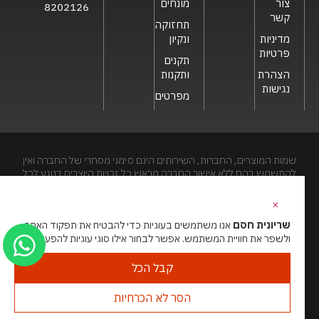
צור
מונחים
8202126
קשר
תחזוקה
מדיניות
ונקיון
פרטיות
תקנים
הצהרת
ותקנות
נגישות
מפרטים
שמות המוצרים, החברות, השירותים הינם סימני מסחרי של החברה ואין
להתשמש בהם ללא אישור החברה מראש.כל זכויות היוצרים בנוגע לכל
חלק מאתר זה הינם של שריונית חסם בע"מ. האתר מיועד לצפייה בלבד.
העתקה, הפצה, שיכפול, פרסום, הצגה, שידור, שינוי, ביצוע יצירות
×
נגזרות בתוכן המופיע באתר אסור.
שריונית חסם
אנו משתמשים בעוגיות כדי להבטיח את תפקוד האתר
ולשפר את חוויית המשתמש. אפשר לבחור אילו סוגי עוגיות להפעיל.
האתר מנוהל ע”י גאו מדיה
סוכנות דיגיטל
קבל הכל
הסר לא הכרחיות