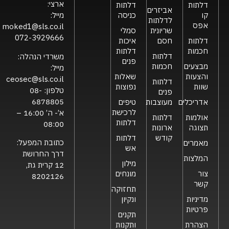
ארצי:
דלתות
דלתות
אביזרים
קו
כניסה
מייל:
לדלתות
אפס
moked1@sls.co.il
שריונית
סמלי
072-3929666
דלתות
חסם
איכות
חכמות
דלתות
דלתות
משרדי הנהלה:
פנים
מבצעים
חכמות
מייל:
והצעות
שאלות
ceosec@sls.co.il
דלתות
שוות
נפוצות
טלפון:
08-
פנים
6878805
אדריכלים
מעוצבות
טיפים
לרכישת
א’- ה’ 16:00 –
אולמות
דלתות
דלתות
08:00
תצוגה
ארונות
קודש
דלתות
כתובת המפעל:
מאמרים
אש
דרך החרושת
המלצות
מילון
12 קרית גת,
צור
מונחים
8202126
קשר
תחזוקה
מדיניות
ונקיון
פרטיות
תקנים
הצהרת
ותקנות