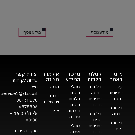
מידע נוסף
מידע נוסף
ניווט
קטלוג
מרכז
אולמות
יצירת קשר
באתר
דלתות
המידע
תצוגה
שירות לקוחות:
על
דלתות
סמלי
מרכז
מייל :
שריונית
כניסה
בטחון
service1@sls.co.il
דרום
חסם
שריונית
דלתות
טלפון :
08-
וירושלים
חסם
בטחון
6878806
דלתות
ודלתות
צפון
א’- ה’ 16:00 –
כניסה
דלתות
פלדה
פנים
08:00
דלתות
שריונית
סמלי
פנים
מוקד מכירות
חסם
איכות