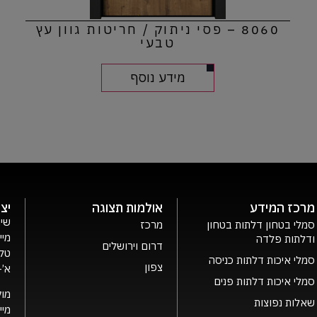
8060 – פסי ניתוק / חריטות גוון עץ
טבעי
מידע נוסף
מרכז המידע
אולמות תצוגה
יצ
שיר
סמלי בטחון דלתות בטחון
מרכז
מיי
ודלתות פלדה
דרום וירושלים
טלפ
סמלי איכות דלתות כניסה
צפון
א’- ה’ 0
סמלי איכות דלתות פנים
מוק
שאלות נפוצות
מיי