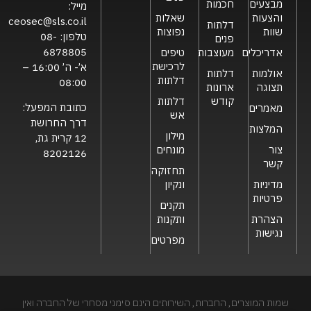
מבצעים
חכמות
מייל:
והצעות
שאלות
ceosec@sls.co.il
דלתות
שוות
נפוצות
טלפון:
08-
פנים
6878805
אדריכלים
מעוצבות
טיפים
לרכישת
א’- ה’ 16:00 –
אולמות
דלתות
דלתות
08:00
תצוגה
ארונות
קודש
דלתות
כתובת המפעל:
מאמרים
אש
דרך החרושת
המלצות
מילון
12 קרית גת,
צור
מונחים
8202126
קשר
תחזוקה
מדיניות
ונקיון
פרטיות
תקנים
הצהרת
ותקנות
נגישות
מפרטים
שמות המוצרים, החברות, השירותים הינם סימני מסחרי של החברה ואין