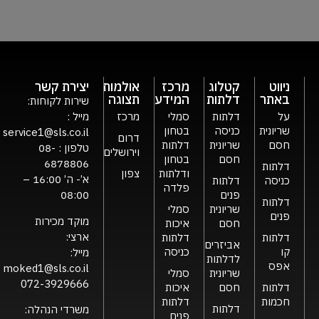
ניווט
קטלוג
מרכז
אולמות
יצירת קשר
באתר
דלתות
המידע
תצוגה
שירות לקוחות:
על
דלתות
סמלי
מרכז
מייל :
שריונית
כניסה
בטחון
service1@sls.co.il
דרום
חסם
שריונית
דלתות
טלפון :
08-
וירושלים
חסם
בטחון
6878806
דלתות
ודלתות
צפון
א’- ה’ 16:00 –
כניסה
דלתות
פלדה
פנים
08:00
דלתות
שריונית
סמלי
פנים
מוקד מכירות
חסם
איכות
ארצי:
דלתות
דלתות
אביזרים
קו
כניסה
מייל:
לדלתות
אפס
moked1@sls.co.il
שריונית
סמלי
072-3929666
דלתות
חסם
איכות
חכמות
דלתות
דלתות
משרדי הנהלה:
פנים