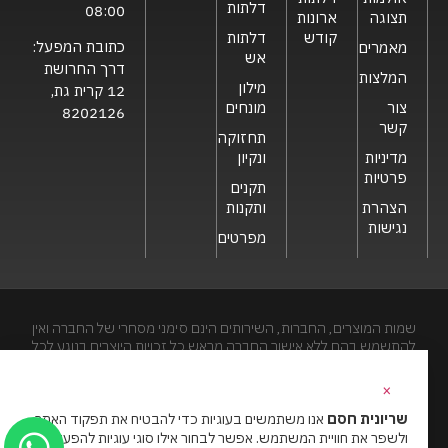
דלתות
08:00
תצוגה
ארונות
קודש
דלתות
כתובת המפעל:
מאמרים
אש
דרך החרושת
המלצות
מילון
12 קרית גת,
צור
מונחים
8202126
קשר
תחזוקה
מדיניות
ונקיון
פרטיות
תקנים
הצהרת
ותקנות
נגישות
מפרטים
שמות המוצרים, החברות, השירותים הינם סימני מסחרי של החברה ואין
להתשמש בהם ללא אישור החברה מראש.כל זכויות היוצרים בנוגע לכל
חלק מאתר זה הינם של שריונית חסם בע"מ. האתר מיועד לצפייה בלבד.
העתקה, הפצה, שיכפול, פרסום, הצגה, שידור, שינוי, ביצוע יצירות
×
נגזרות בתוכן המופיע באתר אסור.
שריונית חסם
אנו משתמשים בעוגיות כדי להבטיח את תפקוד האתר
ולשפר את חוויית המשתמש. אפשר לבחור אילו סוגי עוגיות להפעיל.
האתר מנוהל ע”י גאו מדיה
סוכנות דיגיטל