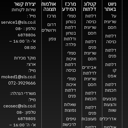
ניווט
קטלוג
מרכז
אולמות
יצירת קשר
באתר
דלתות
המידע
תצוגה
שירות לקוחות:
על
דלתות
סמלי
מרכז
מייל :
שריונית
כניסה
בטחון
service1@sls.co.il
דרום
חסם
שריונית
דלתות
טלפון :
08-
וירושלים
חסם
בטחון
6878806
דלתות
ודלתות
צפון
א’- ה’ 16:00 –
כניסה
דלתות
פלדה
פנים
08:00
דלתות
שריונית
סמלי
פנים
מוקד מכירות
חסם
איכות
ארצי:
דלתות
דלתות
אביזרים
קו
כניסה
מייל:
לדלתות
אפס
moked1@sls.co.il
שריונית
סמלי
072-3929666
דלתות
חסם
איכות
חכמות
דלתות
דלתות
משרדי הנהלה:
פנים
מבצעים
חכמות
מייל:
והצעות
שאלות
ceosec@sls.co.il
דלתות
שוות
נפוצות
טלפון:
08-
פנים
6878805
אדריכלים
מעוצבות
טיפים
לרכישת
א’- ה’ 16:00 –
אולמות
דלתות