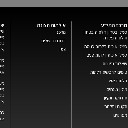
מרכז המידע
אולמות תצוגה
יצ
שיר
סמלי בטחון דלתות בטחון
מרכז
מיי
ודלתות פלדה
דרום וירושלים
טלפ
סמלי איכות דלתות כניסה
צפון
א’- ה’ 0
סמלי איכות דלתות פנים
מוק
שאלות נפוצות
מיי
טיפים לרכישת דלתות
66
דלתות אש
מש
מילון מונחים
מיי
טלפ
תחזוקה ונקיון
א’- ה’ 0
תקנים ותקנות
כת
מפרטים
12 קרית גת, 2126