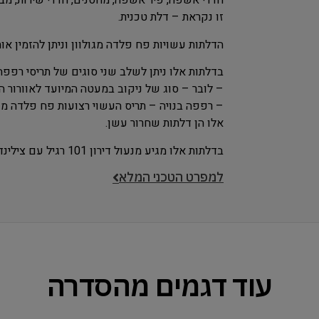
חדרי אשפה, פיר אשפה, מחסנים, חדרי שירות, מבו
זו נקראת – דלת טכנית.
הדלתות עשויות פח פלדה מגולוון וניתן להזמין אות
בדלתות אלו ניתן לשלב שני סוגים של תריסי רפפה
– לובר – סוג של ניקוב במעטה המיועד לאוורור ה
– רפפה בנויה – תריס העשוי רצועות פח פלדה מ
אלו הן דלתות שחרור עשן.
בדלתות אלו מגיע מנעול דירון 101 רגיל עם צילינדר פנטה לשון.
למפרט הטכני המלא
עוד דגמים מהסדרה