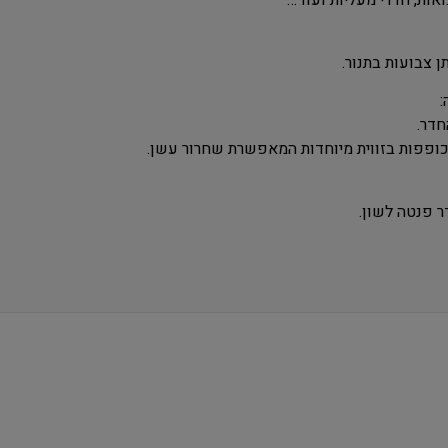
אות, חדרי מעליות ועוד…
ן צבועות בתנור.
:
חדר.
כופפות בזווית מיוחדות המאפשרת שחרור עשן.