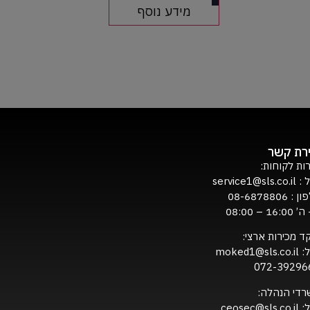
מידע נוסף
ירת קשר
ות לקוחות:
ל :
service1@sls.co.il
ון :
08-6878806
16:0 – 08:00
ד מכירות ארצי:
ל:
moked1@sls.co.il
072-39296
רדי הנהלה:
ל:
ceosec@sls.co.il