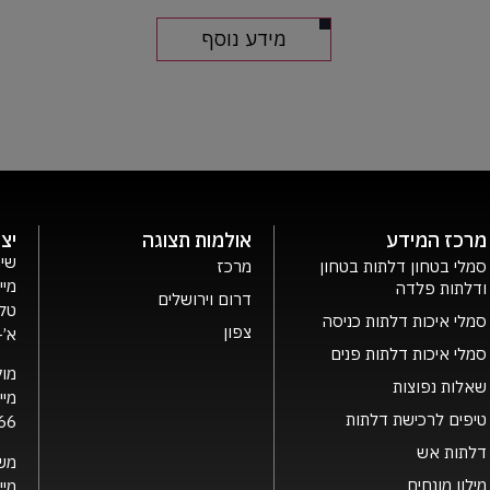
מידע נוסף
מרכז המידע
אולמות תצוגה
יצ
שיר
סמלי בטחון דלתות בטחון
מרכז
מיי
ודלתות פלדה
דרום וירושלים
טלפ
סמלי איכות דלתות כניסה
צפון
א’- ה’ 0
סמלי איכות דלתות פנים
מוק
שאלות נפוצות
מיי
טיפים לרכישת דלתות
66
דלתות אש
מש
מילון מונחים
מיי