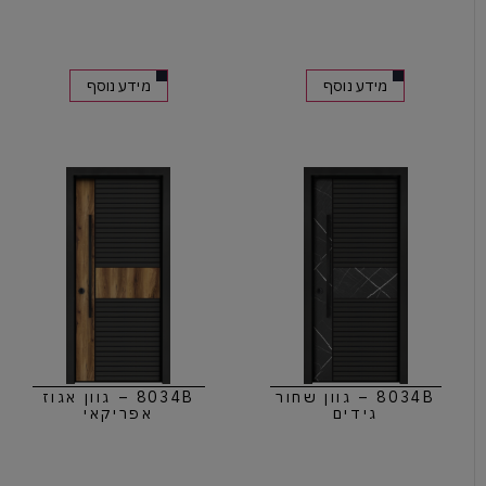
מידע נוסף
מידע נוסף
8034B – גוון שחור
8034B – גוון אגוז
גידים
אפריקאי