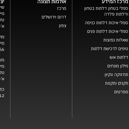
מרכז המידע
אולמות תצוגה
יצ
שיר
סמלי בטחון דלתות בטחון
מרכז
מיי
ודלתות פלדה
דרום וירושלים
טלפ
סמלי איכות דלתות כניסה
צפון
א’- ה’ 0
סמלי איכות דלתות פנים
מוק
שאלות נפוצות
מיי
טיפים לרכישת דלתות
66
דלתות אש
מש
מילון מונחים
מיי
טלפ
תחזוקה ונקיון
א’- ה’ 0
תקנים ותקנות
כת
מפרטים
12 קרית גת, 2126