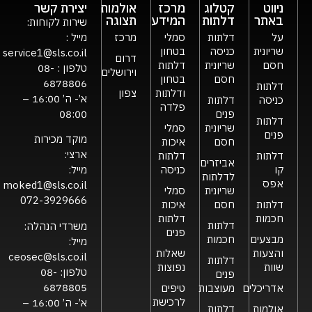
ניווט
קטלוג
מרכז
אולמות
יצירת קשר
באתר
דלתות
המידע
תצוגה
שירות לקוחות:
על
דלתות
סמלי
מרכז
מייל :
שריונית
כניסה
בטחון
service1@sls.co.il
דרום
חסם
שריונית
דלתות
טלפון :
08-
וירושלים
חסם
בטחון
6878806
דלתות
ודלתות
צפון
א’- ה’ 16:00 –
כניסה
דלתות
פלדה
פנים
08:00
דלתות
שריונית
סמלי
פנים
מוקד מכירות
חסם
איכות
ארצי:
דלתות
דלתות
אביזרים
קו
כניסה
מייל:
לדלתות
אפס
moked1@sls.co.il
שריונית
סמלי
072-3929666
דלתות
חסם
איכות
חכמות
דלתות
דלתות
משרדי הנהלה:
פנים
מבצעים
חכמות
מייל:
והצעות
שאלות
ceosec@sls.co.il
דלתות
שוות
נפוצות
טלפון:
08-
פנים
6878805
אדריכלים
מעוצבות
טיפים
לרכישת
א’- ה’ 16:00 –
אולמות
דלתות