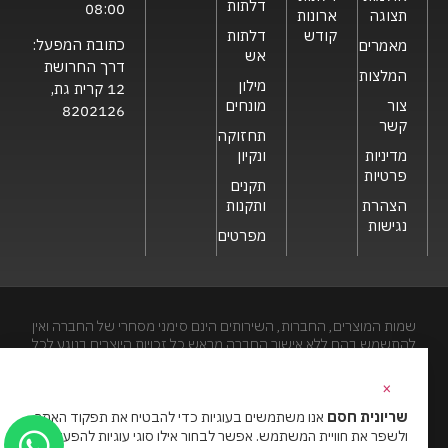
דלתות
08:00
תצוגה
ארונות
קודש
דלתות
כתובת המפעל:
מאמרים
אש
דרך החרושת
המלצות
מילון
12 קרית גת,
צור
מונחים
8202126
קשר
תחזוקה
מדיניות
ונקיון
פרטיות
תקנים
הצהרת
ותקנות
נגישות
מפרטים
שמות המוצרים, החברות, השירותים הינם סימני מסחרי של החברה ואין
להתשמש בהם ללא אישור החברה מראש.כל זכויות היוצרים בנוגע לכל
חלק מאתר זה הינם של שריונית חסם בע"מ. האתר מיועד לצפייה בלבד.
העתקה, הפצה, שיכפול, פרסום, הצגה, שידור, שינוי, ביצוע יצירות
×
נגזרות בתוכן המופיע באתר אסור.
שריונית חסם
אנו משתמשים בעוגיות כדי להבטיח את תפקוד האתר
ולשפר את חוויית המשתמש. אפשר לבחור אילו סוגי עוגיות להפעיל.
האתר מנוהל ע”י גאו מדיה
סוכנות דיגיטל