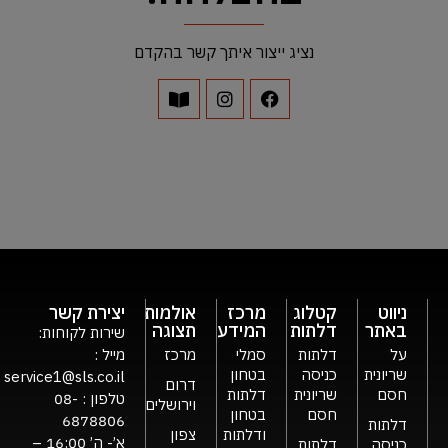
נציג ייצור איתך קשר בהקדם
ניווט
קטלוג
מרכז
אולמות
יצירת קשר
באתר
דלתות
המידע
תצוגה
שירות לקוחות:
על
דלתות
סמלי
מרכז
מייל :
שריונית
כניסה
בטחון
service1@sls.co.il
דרום
חסם
שריונית
דלתות
טלפון :
08-
וירושלים
חסם
בטחון
6878806
דלתות
ודלתות
צפון
א’- ה’ 16:00 –
כניסה
דלתות