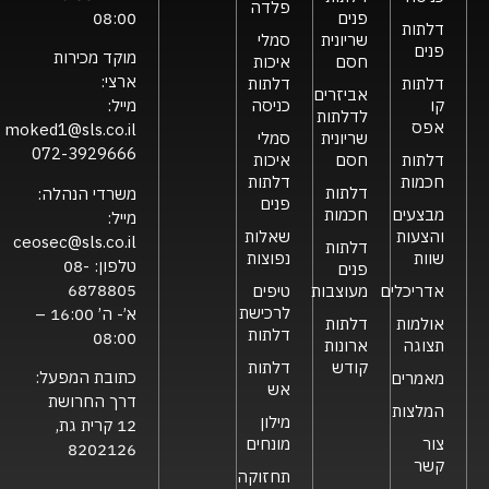
פלדה
פנים
08:00
דלתות
שריונית
סמלי
פנים
מוקד מכירות
חסם
איכות
ארצי:
דלתות
דלתות
אביזרים
קו
כניסה
מייל:
לדלתות
אפס
moked1@sls.co.il
שריונית
סמלי
072-3929666
דלתות
חסם
איכות
חכמות
דלתות
דלתות
משרדי הנהלה:
פנים
מבצעים
חכמות
מייל:
והצעות
שאלות
ceosec@sls.co.il
דלתות
שוות
נפוצות
טלפון:
08-
פנים
6878805
אדריכלים
מעוצבות
טיפים
לרכישת
א’- ה’ 16:00 –
אולמות
דלתות
דלתות
08:00
תצוגה
ארונות
קודש
דלתות
כתובת המפעל:
מאמרים
אש
דרך החרושת
המלצות
מילון
12 קרית גת,
צור
מונחים
8202126
קשר
תחזוקה