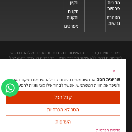
מדיניות
ונקיון
פרטיות
תקנים
הצהרת
ותקנות
נגישות
מפרטים
שמות המוצרים, החברות, השירותים הינם סימני מסחרי של החברה ואין
להתשמש בהם ללא אישור החברה מראש.כל זכויות היוצרים בנוגע לכל
חלק מאתר זה הינם של שריונית חסם בע"מ. האתר מיועד לצפייה בלבד.
העתקה, הפצה, שיכפול, פרסום, הצגה, שידור, שינוי, ביצוע יצירות
×
נגזרות בתוכן המופיע באתר אסור.
שריונית חסם
אנו משתמשים בעוגיות כדי להבטיח את תפקוד האתר
ולשפר את חוויית המשתמש. אפשר לבחור אילו סוגי עוגיות להפעיל.
האתר מנוהל ע”י גאו מדיה
סוכנות דיגיטל
קבל הכל
הסר לא הכרחיות
העדפות
מדיניות הפרטיות