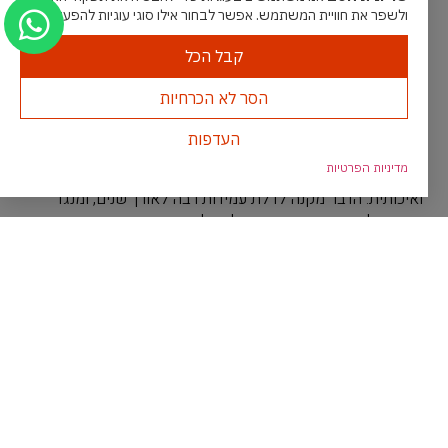
ולשפר את חוויית המשתמש. אפשר לבחור אילו סוגי עוגיות להפעיל.
קבל הכל
הסר לא הכרחיות
סגסוגת מתכת קלה
העדפות
סמל DX51 סגסוגת מתכת קלה: דלתות פנים של שריונית חסם
מדיניות הפרטיות
הנושאות סמל זה עשויות מ DX51 – סגסוגת מתכת קלה
ואיכותית: הדבר מקנה לדלת עמידות רבה לאורך שנים, ומנגד
שומר על תחושת החמימות של הדלת בתוך הבית.
שימו לב- בדלתות אלו זהו סטנדרט ללא תשלום נוסף!
שאלות ותשובות
מה המחיר של דלתות פנים קו אפס?