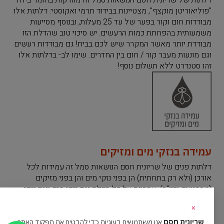
"פוליאוריטן מוקצף", מצטיינות בבידוד תרמי ואקוסטי: דלתות אלו
מבודדות חום וקור בפער של עד 25 מעלות, ובנוסף מסייעות
משמעותית בהפחתת כמות הרעשים. יש סיכוי טוב שהדלת הזו
מבודדת יותר מאשר המקרר שיש לכם בבית! גם מבודדות רעשים
וגם מונעות מעבר קור / חום בין החדרים. שימו לב- בדלתות אלו
זהו סטנדרט ללא תשלום נוסף!
עמידה בנזקי מים ומזיקים
דלתות פנים של שריונית חסם הנושאות סמל זה עמידות לכל
אורכן (ולא רק בתחתית) הן בפני נזקי מים והן בפני מזיקים
(טרמיטים וכיו"ב). אחריות על כל הדלת נגד נזקי מים ונגד נזקי
טרמיטים, לחמש שנים!!!
×
שריונית חסם
אנו משתמשים בעוגיות כדי להבטיח את תפקוד האתר