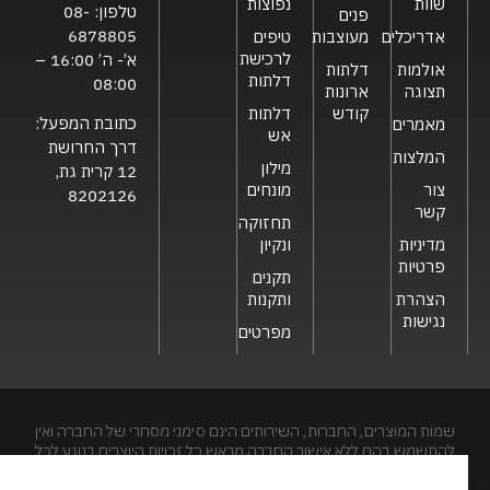
שוות
נפוצות
טלפון:
08-
פנים
6878805
אדריכלים
מעוצבות
טיפים
לרכישת
א’- ה’ 16:00 –
אולמות
דלתות
דלתות
08:00
תצוגה
ארונות
קודש
דלתות
כתובת המפעל:
מאמרים
אש
דרך החרושת
המלצות
מילון
12 קרית גת,
צור
מונחים
8202126
קשר
תחזוקה
מדיניות
ונקיון
פרטיות
תקנים
הצהרת
ותקנות
נגישות
מפרטים
שמות המוצרים, החברות, השירותים הינם סימני מסחרי של החברה ואין
להתשמש בהם ללא אישור החברה מראש.כל זכויות היוצרים בנוגע לכל
חלק מאתר זה הינם של שריונית חסם בע"מ. האתר מיועד לצפייה בלבד.
העתקה, הפצה, שיכפול, פרסום, הצגה, שידור, שינוי, ביצוע יצירות