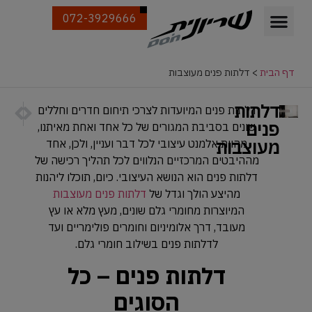
072-3929666
דף הבית
>
דלתות פנים מעוצבות
דלתות
הבא
הקודם
דלתות פנים המיועדות לצרכי תיחום חדרים וחללים
5 טיפים חשובים לבחירת הסגנון העיצובי של דלתות כניסה
5 דברים שחשוב לבדוק לפני שרוכשים דלתות במבצע
פנים
שונים בסביבת המגורים של כל אחד ואחת מאיתנו,
מעוצבות
מהוות אלמנט עיצובי לכל דבר ועניין, ולכן, אחד
מההיבטים המרכזיים הנלווים לכל תהליך רכישה של
דלתות פנים הוא הנושא העיצובי. כיום, תוכלו ליהנות
מהיצע הולך וגדל של
דלתות פנים מעוצבות
המיוצרות מחומרי גלם שונים, מעץ מלא או עץ
מעובד, דרך אלומיניום וחומרים פולימריים ועד
לדלתות פנים בשילוב חומרי גלם.
דלתות פנים – כל
הסוגים