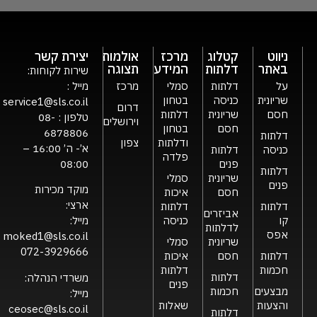
ניווט
קטלוג
מרכז
אולמות
יצירת קשר
באתר
דלתות
המידע
תצוגה
שירות לקוחות:
על
דלתות
סמלי
מרכז
מייל :
שריונית
כניסה
בטחון
service1@sls.co.il
דרום
חסם
שריונית
דלתות
טלפון :
08-
וירושלים
חסם
בטחון
6878806
דלתות
ודלתות
צפון
א’- ה’ 16:00 –
כניסה
דלתות
פלדה
פנים
08:00
דלתות
שריונית
סמלי
פנים
מוקד מכירות
חסם
איכות
ארצי:
דלתות
דלתות
אביזרים
קו
כניסה
מייל:
לדלתות
אפס
moked1@sls.co.il
שריונית
סמלי
072-3929666
דלתות
חסם
איכות
חכמות
דלתות
דלתות
משרדי הנהלה:
פנים
מבצעים
חכמות
מייל:
והצעות
שאלות
ceosec@sls.co.il
דלתות