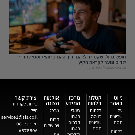
חופש גדול, שקט גדול: המדריך ההנדסי והאקוסטי לחדרי
ילדים ונוער לקראת הקיץ
18 ביוני 2026
אין תגובות
ניווט
קטלוג
מרכז
אולמות
יצירת קשר
באתר
דלתות
המידע
תצוגה
שירות לקוחות:
על
דלתות
סמלי
מרכז
מייל :
שריונית
כניסה
בטחון
service1@sls.co.il
דרום
חסם
שריונית
דלתות
טלפון :
08-
וירושלים
חסם
בטחון
6878806
דלתות
ודלתות
צפון