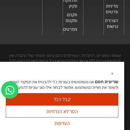
תחזוקה
מדיניות
ונקיון
פרטיות
תקנים
הצהרת
ותקנות
נגישות
מפרטים
שמות המוצרים, החברות, השירותים הינם סימני מסחרי של החברה ואין
להתשמש בהם ללא אישור החברה מראש.כל זכויות היוצרים בנוגע לכל
חלק מאתר זה הינם של שריונית חסם בע"מ. האתר מיועד לצפייה בלבד.
העתקה, הפצה, שיכפול, פרסום, הצגה, שידור, שינוי, ביצוע יצירות
×
נגזרות בתוכן המופיע באתר אסור.
שריונית חסם
אנו משתמשים בעוגיות כדי להבטיח את תפקוד האתר
ולשפר את חוויית המשתמש. אפשר לבחור אילו סוגי עוגיות להפעיל.
האתר מנוהל ע”י גאו מדיה
סוכנות דיגיטל
קבל הכל
הסר לא הכרחיות
העדפות