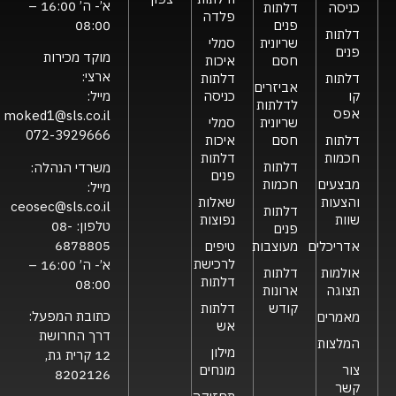
א’- ה’ 16:00 –
כניסה
דלתות
פלדה
פנים
08:00
דלתות
שריונית
סמלי
פנים
מוקד מכירות
חסם
איכות
ארצי:
דלתות
דלתות
אביזרים
קו
כניסה
מייל:
לדלתות
אפס
moked1@sls.co.il
שריונית
סמלי
072-3929666
דלתות
חסם
איכות
חכמות
דלתות
דלתות
משרדי הנהלה:
פנים
מבצעים
חכמות
מייל:
והצעות
שאלות
ceosec@sls.co.il
דלתות
שוות
נפוצות
טלפון:
08-
פנים
6878805
אדריכלים
מעוצבות
טיפים
לרכישת
א’- ה’ 16:00 –
אולמות
דלתות
דלתות
08:00
תצוגה
ארונות
קודש
דלתות
כתובת המפעל:
מאמרים
אש
דרך החרושת
המלצות
מילון
12 קרית גת,
צור
מונחים
8202126
קשר