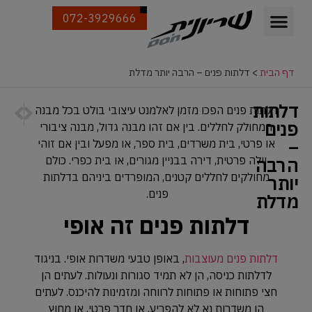
072-3929666
דף הבית
>
דלתות פנים – הרבה יותר מדלת
דלתות
הבא
הקודם
דלתות פנים הפכו מזמן לאלמנט עיצובי בולט בכל מבנה
דלת לחד
דלתות כ
פנים
המחולק לחללים. בין אם זהו מבנה גדול, מבנה ציבורי
–
או פרטי, בית משרדים, בית ספר, או מפעל ובין אם זוהי
הרבה
וילה פרטית, דירה בבניין מגורים, או בית כפרי. כולם
מחולקים לחללים קטנים, המופרדים ביניהם בדלתות
יותר
פנים.
מדלת
דלתות פנים זה אופי
דלתות פנים מעוצבות
, באופן טבעי משדרות אופי. בניגוד
לדלתות כניסה, הן לא תמיד סגורות ונעולות. לעתים הן
חצי פתוחות או פתוחות לרווחה ומזמינות להיכנס. לעתים
הן משדרות נא לא להפריע, או חדר פרטי, או מחוץ