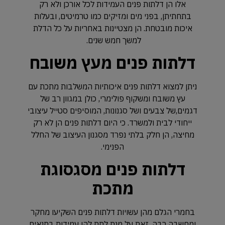
אלו הן דלתות פנים העמידות לכל אורכן ולא רק
בתחתיתן, בפני מים ומזיקים כמו טרמיטים, ובעלות
איכות מובטחת. הן מצטיינות באחריות על כל הדלת
למשך חמש שנים.
דלתות פנים מעץ משובח
ניתן למצוא דלתות פנים איכותיות המשלבות מתכת עם
עץ משובח ומשקוף פולימרי, כולן במגוון רב של
דגמים,של צבעים ושל סגנונות, המוסיפים סטייל עיצובי
ייחודי לבית ולמשרד. כי היום דלתות פנים הן לא רק
מחיצה, הן חלק בלתי נפרד מסגנון העיצוב של החלל
הפנימי.
דלתות פנים מסגסוגת
מתכת
בחמרי הגלם מהן עשויות דלתות פנים השקיעו מחקר
ומחשבה רבה, זאת על מנת לתת להן עמידות בתנאים