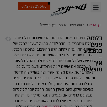
072-3929666
דף הבית
>
דלתות פנים במבצע – איך מוצאים?
דלתות
הבא
הקודם
דלתות פנים זו אחת הרכישות הכי חשובות בכל בית. זו
דלתות כ
דלתות ב
פנים
הדלת שתפריד בין חדר לחדר, תהווה “שער” לחלל של
במבצע
מישהו אחר, ועליה להיות חלק מהעיצוב ומהסגנון הכללי.
–
יש היום מותגים של דלתות אשר מחיריהן לא זולים כלל.
רכישה של דלתות פנים במבצע, יכולה בהחלט להיות
איך
משתלמת אם עושים קניה מרוכזת, ולשם כך עליכם
מוצאים?
לאתר ברשת אולם תצוגה אשר יוצר בקולקציה חדשה
ומשווק דלתות פנים במבצע. בדרך כלל המחירים יכולים
גם לרדת בחמישים אחוז, תלוי באיזה דלתות מדובר
ובאיכות שלהן. היום בעידן הרשת, הרבה יותר קל לגלות
מבצעים כדאיים אם נכנסים לגוגל ומקלידים “דלתות
פנים במבצע”. אז יעלו לכם תוצאות אשר יובילו אתכם
לאתרים בהן משווקים
דלתות פנים
במחירים מוזלים.