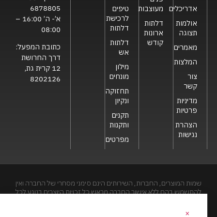
6878805
אדריכלים
מעוצבות
טיפים
לרכישת
א’- ה’ 16:00 –
אולמות
דלתות
דלתות
08:00
תצוגה
ארונות
קודש
דלתות
כתובת המפעל:
מאמרים
אש
דרך החרושת
המלצות
מילון
12 קרית גת,
צור
מונחים
8202126
קשר
תחזוקה
מדיניות
ונקיון
פרטיות
תקנים
הצהרת
ותקנות
נגישות
מפרטים
שמות המוצרים, החברות, השירותים הינם סימני מסחרי של החברה ואין
להתשמש בהם ללא אישור החברה מראש.כל זכויות היוצרים בנוגע לכל
חלק מאתר זה הינם של שריונית חסם בע"מ. האתר מיועד לצפייה בלבד.
העתקה, הפצה, שיכפול, פרסום, הצגה, שידור, שינוי, ביצוע יצירות
×