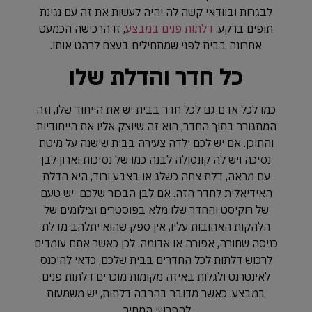
לבגרות ובוודאי קשה לה יהיה לעשות את זה עם נגינת
תופים ברקע.
דלתות פנים במבצע
, זו הרכישה הכמעט
אחרונה בבית לפני שמתחילים בעצם לרהט אותו.
כל חדר והדלת שלו
כמו לכל אדם גם לכל חדר בבית יש את הייחוד שלו, וזה
המתגורר בתוך החדר, הוא זה שיוצק אליו את הייחודיות
והתוכן. אם יש לכם ילדה צעירה בבית שישנה על מיטת
נסיכה ויש לה קונסולה לבנה כמו של נסיכות וארון לבן
עם מראה, דלת צחה כשלג או בצבע ורוד, היא הדלת
האידיאלית לחדר הזה. אם לבן הבכור שלכם יש טעם
של רוקיסט והחדר שלו מלא בפוסטרים וצילומים של
הלהקות האהובות עליו, אין ספק שהוא יתלהב מדלת
כניסה שחורה, אפורה או אדומה. לכן כאשר אתם עומדים
לרכוש דלתות לכל החדרים בבית שלכם, כדאי להיכנס
לאינטרנט ולגלות באיזה מקומות מוכרים דלתות פנים
במבצע. כאשר מדובר בהרבה דלתות, יש משמעות
להפרשי המחיר.