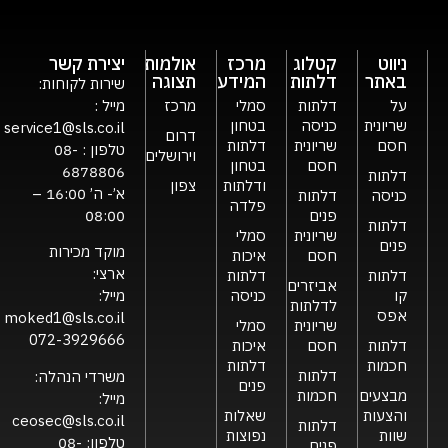
ניווט
קטלוג
מרכז
אולמות
יצירת קשר
באתר
דלתות
המידע
תצוגה
שירות לקוחות:
על
דלתות
סמלי
מרכז
מייל :
שריונית
כניסה
בטחון
service1@sls.co.il
דרום
חסם
שריונית
דלתות
טלפון :
08-
וירושלים
חסם
בטחון
6878806
דלתות
ודלתות
צפון
א’- ה’ 16:00 –
כניסה
דלתות
פלדה
פנים
08:00
דלתות
שריונית
סמלי
פנים
מוקד מכירות
חסם
איכות
ארצי:
דלתות
דלתות
אביזרים
קו
כניסה
מייל:
לדלתות
אפס
moked1@sls.co.il
שריונית
סמלי
072-3929666
דלתות
חסם
איכות
חכמות
דלתות
דלתות
משרדי הנהלה:
פנים
מבצעים
חכמות
מייל:
והצעות
שאלות
ceosec@sls.co.il
דלתות
שוות
נפוצות
טלפון:
08-
פנים