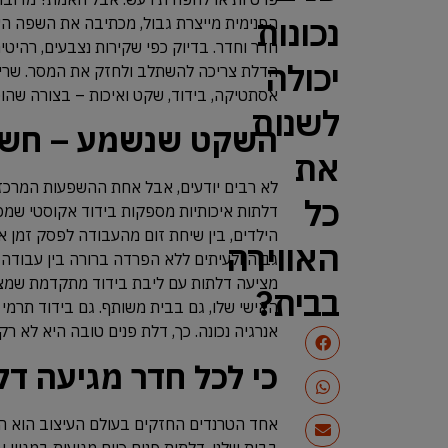
נכונות
הפנימית מייצרת גבול, מכתיבה את השפה העי
חדר וחדר. בדיוק כפי שקירות נצבעים, רהיט
יכולה
הדלת צריכה להשתלב ולחזק את המסר. שריו
אסתטיקה, בידוד, שקט ואיכות – בצורה שהופכ
לשנות
השקט שנשמע – חשיב
את
לא רבים יודעים, אבל אחת ההשפעות המרכזיו
כל
דלתות איכותיות מספקות בידוד אקוסטי שמ
הילדים, בין שיחת זום מהעבודה לפסק זמן 
האווירה
גבוה ולעיתים ללא הפרדה ברורה בין עבודה
מציעה דלתות עם ליבת בידוד מתקדמת שמצמ
בבית?
האישי שלו, גם בבית משותף. גם בידוד תרמ
אנרגיה נכונה. כך, דלת פנים טובה היא לא רק
כי לכל חדר מגיעה דל
בבית שלנו. דלתות פנים כיום מגיעות במגוון 