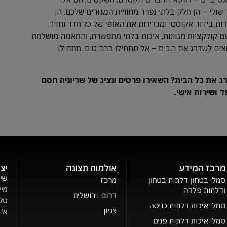
שולי – הן חלק בלתי נפרד מחוויית המגורים שלכם. הן
ות בידוד אקוסטי ומגדירות את האופי של כל חדר וחדר.
עם קולקציות מגוונות, איכות בלתי מתפשרת, והתאמה מושלמת
ים לשדרג את הבית – אל תתחילו ברהיטים. תתחילו
רג את כל הבית? השאירו פרטים ונציג של שריונית חסם
ד ושירות אישי.
מרכז המידע
אולמות תצוגה
יצ
שיר
סמלי בטחון דלתות בטחון
מרכז
מיי
ודלתות פלדה
דרום וירושלים
טלפ
סמלי איכות דלתות כניסה
צפון
א’- ה’ 0
סמלי איכות דלתות פנים