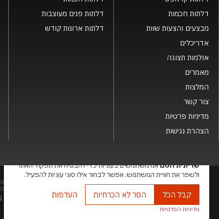
דלתות חכמות
דלתות פנים מעוצבות
מבצעים והצעות שוות
דלתות ארונות קודש
אדריכלים
אולמות תצוגה
מאמרים
המלצות
צור קשר
מדיניות פרטיות
הצהרת נגישות
×
שריונית חסם
אנו משתמשים בעוגיות כדי להבטיח את תפקוד האתר
ולשפר את חוויית המשתמש. אפשר לבחור אילו סוגי עוגיות להפעיל.
שמות המוצרים, החברות, השירותים הינם סימני מסחרי של החברה ואין להתש
בע"מ. האתר מיועד לצפייה בלבד. העתקה, הפצה, שיכפול, פרסום, הצגה, שידור
קבל הכל
הסר לא הכרחיות
העדפות
האתר מנ
מדיניות הפרטיות