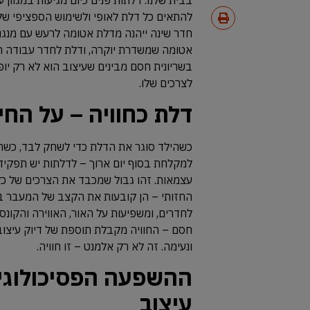
להתאים כל דלת לאופי ולשימוש הספציפי של 
חדר שינה ייהנה מדלת אטומה לרעש עם מנגנו
אטומה שמשדרת יוקרה, ודלת לחדר עבודה תכל
בשריונית חסם מבינים שעיצוב הוא לא רק יופי
לצרכים שלו.
דלת כחוויה – על החי
כשהילד סוגר את הדלת כדי לשחק לבד, כשהו
למקלחת בסוף יום ארוך – לדלתות יש תפקיד 
עצמאות. זהו גבול שמכבד את הצרכים של כל
החזותי – הן קובעות את הקצב של המעבר בב
לחדרים, ומשפיעות על האור, האווירה והקונס
חסם – החוויה מקבלת תוספת של דיוק עיצובי
ונעימה. זה לא רק אלמנט – זו חוויה.
ההשפעה הפסיכולוגית
עיצוב