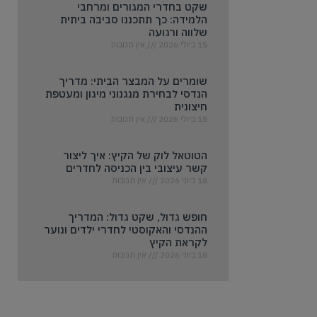
שקט בחדרי המגורים ומרחבי
הלמידה: כך תתכננו סביבה ביתית
שלווה ורגועה
15 ביולי 2026
אין תגובות
שומרים על המבצר הביתי: מדריך
הנדסי לבחירת מנגנוני מיגון ומעטפת
חיצונית
15 ביולי 2026
אין תגובות
הטוטאל לוק של הקיץ: איך ליצור
קשר עיצובי בין הכניסה לחדרים
18 ביוני 2026
אין תגובות
חופש גדול, שקט גדול: המדריך
ההנדסי והאקוסטי לחדרי ילדים ונוער
לקראת הקיץ
18 ביוני 2026
אין תגובות