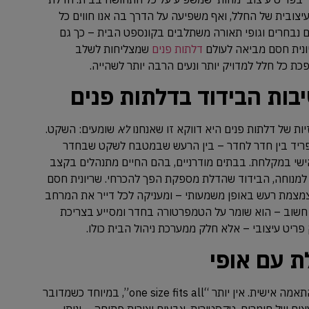
צובית של החלל, ואף משפיעה על הדרך בה אנו חווים כל
ים נבחרים וגופי תאורה משתלבים בקונספט הבית – כך גם
נית חסם מביאה לעולם
דלתות פנים
שמצליחות לשלב
ת כל חלל למדויק יותר ונעים הרבה יותר לשהייה.
ות הבידוד בדלתות פנים
ת של דלתות פנים היא דווקא זו שאנחנו
לא
שומעים: השקט.
פריד בין חדר לחדר – בין הרעש שבמטבח לשקט שבחדר
אישי במקלחת. בבתים מודרניים, בהם החיים מתנהלים בקצב
 למנוחה, הבידוד שהדלת מספקת הפך להכרחי. שריונית חסם
צמת רעש באופן משמעותי – ומעניקה לכל דייר את המרחב
י חשוב – הוא שומר על הטמפרטורה בחדר ומסייע בצריכת
 פריט עיצובי – אלא חלק ממערכת ניהול הבית כולו.
ת עם אופי
אחד הטרנדים החזקים בעולם העיצוב הוא התאמה אישית. אין יותר “one size fits all”, במיוחד כשמדובר
עצום של חומרים, טקסטורות, צבעים וצורות פתיחה – וניתן