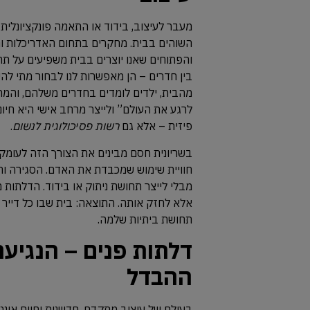
מעבר לעיצוב, בידוד או התאמה פונקציונלית
השוהים בבית. מחקרים בתחום האדריכלות ו
והפתוחים שאנו יוצרים בבית משפיעים על תחו
בין חדרים – הן מאפשרות לנו לבחור מתי להיו
מהבית, ילדים לומדים בחדרים משלהם, והמר
לרגע את העולם” ולייצר מרחב אישי היא חיונ
פיזית – אלא גם
רשות פסיכולוגית לנשום
.
בשריונית חסם מבינים את הצורך הזה לעומק, 
חוויית שימוש שמכבדת את האדם. הסגירה וה
מבלי לייצר תחושת ניתוק או בידוד. הדלתות
אלא לחזק אותה. התוצאה: בית שבו כל דייר 
תחושת ביתיות שלמה.
דלתות פנים – הנגי
ההבדל
בעולם של עיצוב מתקדם, חדשנות וחיים אינט