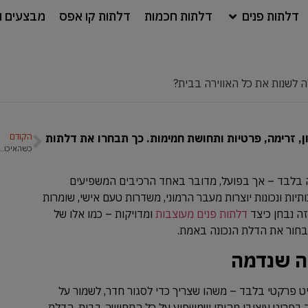
דלתות פנים
דלתות חכמות
דלתות קו אפס
מבצעים ו
ה לשנות את כל האווירה בבית?
הקודם
ן, זרימה, פרטיות ותחושת חמימות. כך תבחרו את דלתות
כשהאיכות פוגשת את המחיר: דלתות כניסה במ
ה בלבד – אך בפועל, מדובר באחד הרכיבים המשפיעים
יות ונכונות יוצרות מעבר הרמוני, משדרות טעם אישי, שומרות
זה נבחן כיצד
דלתות פנים מעוצבות
ומדויקות – כמו אלו של
לבחור את הדלת הנכונה באמת.
ה שנדמה
ט פרקטי בלבד – משהו שצריך כדי לסגור חדר, לשמור על
 בפריט עיצובי מהותי שמשפיע על כל התחושה בבית. הדלת