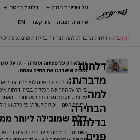
על שריונית חסם
דלתות כניסה
אולמות תצוגה
צור קשר
EN
דף הבית
>
דלתות מדברות: למה הבחירה בדלתות פנים נכונות יכול
דלתות
זה לא רק על פתיחה וסגירה – זה על סגנו
הפנים שישדרגו את החיים עצמם.
מדברות:
רבים בוחרים דלתות פנים לפי מחיר או מרא
ביותר על התחושה הכללית בבית. דלתות איכות
למה
על פרטיות, וגם מבודדות רעש וחום. במאמר 
הבחירה
שריונית חסם – יכולות לשדרג כל חלל, ואיך 
דלת שמובילה ליותר ממ
בדלתות
כשמדובר בדלתות פנים, רבים רואים בהן פרי
פנים
פרטיות או להפחית רעש. אבל האמת? מדובר