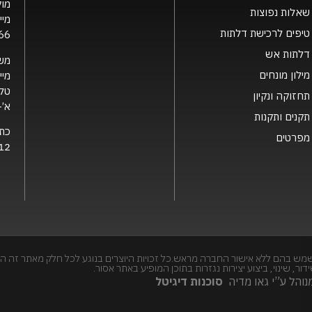
מוק
שאלות נפוצות
מיי
טיפים לרכישת דלתות
66
דלתות אש
מש
מילון מונחים
מיי
טלפ
תחזוקה ונקיון
א’- ה’ 0
תקנים ותקנות
כת
מפרטים
12 קרית גת, 2126
מש בהם ללא אישור החברה מראש.כל זכויות היוצרים בנוגע לכל חלק מאתר זה הי
, שינוי, ביצוע יצירות נגזרות בתוכן המופיע באתר אסור.
והל ע”י גאו מדיה
סוכנות דיגיטל