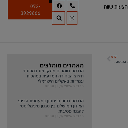
הצעות שוות
072-
3929666
הבא
בצע שלא מתפשרות על עיצוב
הכניסה הנעלמת: למה דלתות קו אפס הן הטרנד הכי חם בעיצוב הפנים
מאמרים מומלצים
הנדסת חומרים מתקדמת במפתחי
חזית: הבחירה המדעית במתכות
עמידות באקלים הישראלי
15 ביולי 2026
אין תגובות
הנדסת חזות וביטחון במעטפת הבית:
האיזון המושלם בין סגנון מינימליסטי
להגנה פסיבית
15 ביולי 2026
אין תגובות