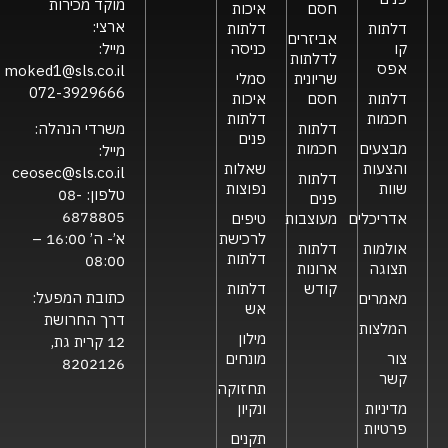
מוקד מכירות
חסם
איכות
ארצי:
דלתות
דלתות
אביזרים
קו
כניסה
מייל:
לדלתות
אפס
moked1@sls.co.il
שריונית
סמלי
072-3929666
דלתות
חסם
איכות
חכמות
דלתות
דלתות
משרדי הנהלה:
פנים
מבצעים
חכמות
מייל:
והצעות
שאלות
ceosec@sls.co.il
דלתות
שוות
נפוצות
טלפון:
08-
פנים
6878805
אדריכלים
מעוצבות
טיפים
לרכישת
א’- ה’ 16:00 –
אולמות
דלתות
דלתות
08:00
תצוגה
ארונות
קודש
דלתות
כתובת המפעל:
מאמרים
אש
דרך החרושת
המלצות
מילון
12 קרית גת,
צור
מונחים
8202126
קשר
תחזוקה
מדיניות
ונקיון
פרטיות
תקנים