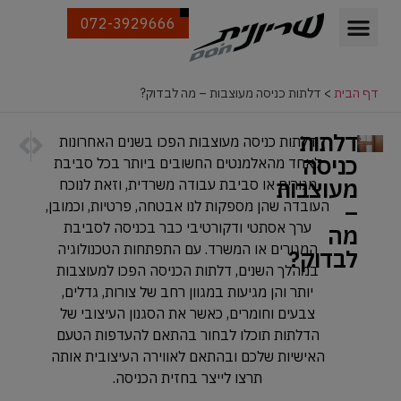
072-3929666
דף הבית
>
דלתות כניסה מעוצבות – מה לבדוק?
דלתות
הבא
הקודם
דלתות כניסה מעוצבות הפכו בשנים האחרונות
התקנת ד
דלתות פ
כניסה
לאחד מהאלמנטים החשובים ביותר בכל סביבת
מעוצבות
מגורים או סביבת עבודה משרדית, וזאת לנוכח
–
העובדה שהן מספקות לנו אבטחה, פרטיות, וכמובן,
ערך אסתטי ודקורטיבי כבר בכניסה לסביבת
מה
המגורים או המשרד. עם התפתחות הטכנולוגיה
לבדוק?
במהלך השנים, דלתות הכניסה הפכו למעוצבות
יותר והן מגיעות במגוון רחב של צורות, גדלים,
צבעים וחומרים, כאשר את הסגנון העיצובי של
הדלתות תוכלו לבחור בהתאם להעדפות הטעם
האישיות שלכם ובהתאם לאווירה העיצובית אותה
תרצו לייצר בחזית הכניסה.