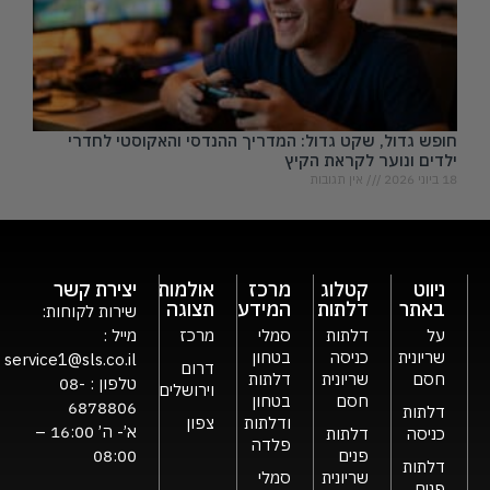
חופש גדול, שקט גדול: המדריך ההנדסי והאקוסטי לחדרי
ילדים ונוער לקראת הקיץ
18 ביוני 2026
אין תגובות
ניווט
קטלוג
מרכז
אולמות
יצירת קשר
באתר
דלתות
המידע
תצוגה
שירות לקוחות:
על
דלתות
סמלי
מרכז
מייל :
שריונית
כניסה
בטחון
service1@sls.co.il
דרום
חסם
שריונית
דלתות
טלפון :
08-
וירושלים
חסם
בטחון
6878806
דלתות
ודלתות
צפון
א’- ה’ 16:00 –
כניסה
דלתות
פלדה
פנים
08:00
דלתות
שריונית
סמלי
פנים