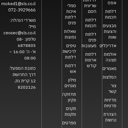
אפס
moked1@sls.co.il
שריונית
סמלי
072-3929666
דלתות
חסם
איכות
חכמות
דלתות
דלתות
משרדי הנהלה:
פנים
מבצעים
חכמות
מייל:
והצעות
שאלות
ceosec@sls.co.il
דלתות
שוות
נפוצות
טלפון:
08-
פנים
6878805
אדריכלים
מעוצבות
טיפים
לרכישת
א’- ה’ 16:00 –
אולמות
דלתות
דלתות
08:00
תצוגה
ארונות
קודש
דלתות
כתובת המפעל:
מאמרים
אש
דרך החרושת
המלצות
מילון
12 קרית גת,
צור
מונחים
8202126
קשר
תחזוקה
מדיניות
ונקיון
פרטיות
תקנים
הצהרת
ותקנות
נגישות
מפרטים