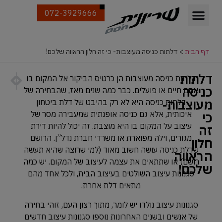
072-3929666
דף הבית
>
דלתות כניסה מעוצבות- כי זה חלון הראווה שלכם!
דלתות
הבא
הקודם
דלתות כניסה מעוצבות הן כרטיס הביקור אל המקום בו
דלתות 
ממי רוכ
כניסה
אתם חיים או פועלים. כבר כמה שנים מאז, שהבחירה של
מעוצבות-
דלתות כניסה היא לא רק בהיבט של דלת ביטחון
כי
איכותית, אלא גם כניסה אופנתית שמעבירה מסר של
עיצוב על המקום בו היא מוצבת. זה יכול להיות דירת
זה
מגורים, וילה מפוארת או משרדי חברת נדל”ן. הרושם
חלון
שדלת כניסה עושה חשוב מאוד (למי שרוצה שהיא תעשה
הראווה
רושם) או שתתאים את עצמה לעיצוב של המקום. יש כמה
שלכם!
סגנונות עיצוב השולטים בעיצוב הבית, ולכל אחד מהם
מתאים דלת אחרת.
סגנונות עיצוב נולדו יש לומר, מתוך רצון העם, זוהי בחירה
של אנשים ובשנים האחרונות נוספו סגנונות עיצוב חדשים