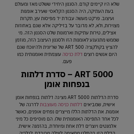
שלא היו קיימים קודם. הסגנון היחידי ששלט מאז ומעולם
בעת העתיקה, היה הסגנון הקלאסי שעירב אומנות
ועיצוב. פרקט מעשה עבודת יד מפיסות עץ, תקרות
מצוירות, ולא, לא מדובר על בזיליקה אלא שגם באחוזות
אצילים, טירות עתיקות וארמונות שלט הסגנון הזה. מי
שממש מתגעגע לאומנות הזו ולסגנון העיצוב הזה, מוזמן
להציץ בקולקציה ART 500 של שריונית ולהיווכח שגם
היום אנשים רוצים
דלת כניסה
עוצמתית ואומנותית כמו
פעם.
ART 5000 – סדרת דלתות
בנפחות אומן
סדרת הדלתות ART 5000 מציגה דלתות בנפחות אומן
אישית, שמביאים
דלתות כניסה מעוצבות
לדרגה של
אומנות. את הדלתות הללו מייצרים נפחים אופנים, כאשר
לכל אחד התפיסה האומנותית שלו. הם מוסיפים כל מיני
אלמנטים ויוצרים דלת אחת ומיוחדת, בהזמנה אישית.
הדלת הזו בהחלט מתאימה לווילה מכובדת, לגלריה