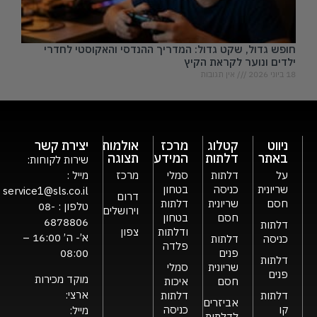
חופש גדול, שקט גדול: המדריך ההנדסי והאקוסטי לחדרי
ילדים ונוער לקראת הקיץ
18 ביוני 2026
אין תגובות
ניווט
קטלוג
מרכז
אולמות
יצירת קשר
באתר
דלתות
המידע
תצוגה
שירות לקוחות:
על
דלתות
סמלי
מרכז
מייל :
שריונית
כניסה
בטחון
service1@sls.co.il
דרום
חסם
שריונית
דלתות
טלפון :
08-
וירושלים
חסם
בטחון
6878806
דלתות
ודלתות
צפון
א’- ה’ 16:00 –
כניסה
דלתות
פלדה
פנים
08:00
דלתות
שריונית
סמלי
פנים
מוקד מכירות
חסם
איכות
ארצי:
דלתות
דלתות
אביזרים
קו
כניסה
מייל:
לדלתות