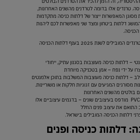
כניסתה של שנת 2025 לדפי ההיסטוריה, זה הזמן להכיר את הטרדנים הבולטים
יסה. טרנדים אלו בדומה לטרדנים מהשנים האחרונות,
ת מסוגן המאפשרות ייצור של דלתות כניסה מתקדמות
ושג דלתות ביטחון ומצד שני מאפשרות לכם ליהנות
הכניסה.
ברשימת הטרנדים המסתמנים להיות הטרנדים המובילים לשנת 2025 בענף דלתות הכניסה
 – דלתות כניסה מעוצבות בסגנון עתיק, ייחודי
רו על ידי נפח – אמן בטכניקה מיוחדת
לב – דלתות כניסה מעוצבות המשלבות בתוכן אלמנטים
ות מסורגים המגיעים עם זגוגיות חלקות או משוריינות.
ם בולטים מהשנים האחרונות
דלתות פלדה המגיעות עם ציפוי PVC מודפס בעיצובים שונים – בדגמים עיצוביים אלו
ב התואם את עיצוב פנים החלל
צרני דלתות הכניסה המובילים בישראל.
: דלתות כניסה ופנים