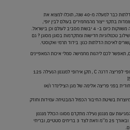
בחברת שריונית חסם העוסקת בענף הדלתות כבר למעלה מ-40 שנה, תוכלו למצוא את
מדות בתקני ייצור מהמחמירים בעולם לבין יופי,
אסתטיקה ועיצוב מקורי. דלתות החברה משווקות כיום ב- 4 יבשות מסביב לעולם וכן בישראל.
לוב טכנולוגיות חדישות ומתקדמות בסוגן מסוגן ? גם
ורים לאיכות הדלתות כגון: בידוד תרמי ואקוסטי.
, תאפשר לכם ליהנות מחמישה סמלי איכות המאפיינים
ופי לפריצה דרגה
C
, תקן אירופי למנגנון הנעילה 125
I
ודית בפני פריצה אלימה של מגן הצילינדר ו/או
מיוצרות בשיטת החיבור הכפול המבטיחה עמידות וחוזק
גיעות עם מנגנון נעילה מתקדם מסוגו הכולל מנגנון
ראשי 4 בריחים בקוטר 14 מ”מ ובאורך 25 מ”מ וזאת לצד 3 בריחים סטטיים, ובריחי
ם.