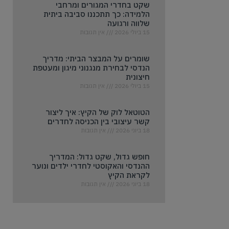
שקט בחדרי המגורים ומרחבי
הלמידה: כך תתכננו סביבה ביתית
שלווה ורגועה
15 ביולי 2026
אין תגובות
שומרים על המבצר הביתי: מדריך
הנדסי לבחירת מנגנוני מיגון ומעטפת
חיצונית
15 ביולי 2026
אין תגובות
הטוטאל לוק של הקיץ: איך ליצור
קשר עיצובי בין הכניסה לחדרים
18 ביוני 2026
אין תגובות
חופש גדול, שקט גדול: המדריך
ההנדסי והאקוסטי לחדרי ילדים ונוער
לקראת הקיץ
18 ביוני 2026
אין תגובות