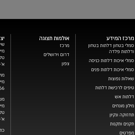
מרכז המידע
אולמות תצוגה
יצ
שיר
סמלי בטחון דלתות בטחון
מרכז
מיי
ודלתות פלדה
דרום וירושלים
טלפ
סמלי איכות דלתות כניסה
צפון
א’- ה’ 0
סמלי איכות דלתות פנים
מוק
שאלות נפוצות
מיי
טיפים לרכישת דלתות
66
דלתות אש
מש
מילון מונחים
מיי
טלפ
תחזוקה ונקיון
א’- ה’ 0
תקנים ותקנות
כת
מפרטים