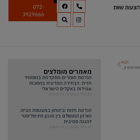
הצעות שוות
072-
3929666
הבא
דלתות פנים קו אפס – כל מה שצריך לדעת
מאמרים מומלצים
הנדסת חומרים מתקדמת במפתחי
חזית: הבחירה המדעית במתכות
עמידות באקלים הישראלי
15 ביולי 2026
אין תגובות
הנדסת חזות וביטחון במעטפת הבית:
האיזון המושלם בין סגנון מינימליסטי
להגנה פסיבית
15 ביולי 2026
אין תגובות