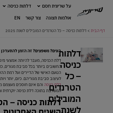
על שריונית חסם
דלתות כניסה
אולמות תצוגה
צור קשר
EN
דף הבית
>
דלתות כניסה – כל הטרנדים המובילים לשנת 2025
דלתות
בונים? משפצים? זה הזמן להתעדכן 
דלת הכניסה, מעבר להיותה אמצעי מיגו
כניסה
החשובים ביותר בכל סביבת מגורים, כא
הטעם האישי של הדיירים ועל רמת הה
– כל
לעיצוב סביבת מגוריהם. כיום, יותר ויו
הטרנדים
דלת כניסה
והם אינם חוסכים מעצמם מש
המשלבת בתוכה דלת כניסה יוקרתית ו
המובילים
דלתות כניסה – הט
לשנת
השנים האחרונות