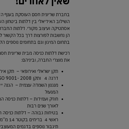
שאין לאחרים!
השילוב האידיאלי בין דלתות ביטחון העו
הן נחשבות לפורצות דרך בכל הקשור לשי
בתחום המיגון וגם בתחומים נוספים הקש
רכישת דלתות כניסה מבית שריונית חסם
את מוצרי החברה, וביניהם:
תקן ישראלי ואירופאי – תקן איר
דרגה 4
ותקן
SO 9001- 2008
מנגנון השמדה עצמית – הגנה ייח
המנעול
חוזק ועמידות – דלתות כניסה ה
לאורך שנים רבות
בטיחות גבוהה – דלתות כניסה המ
תיגבור נוספים בדגמים המעוצבי