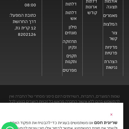
אולמות
דלתות
דלתות
08:00
תצוגה
ארונות
קודש
דלתות
כתובת המפעל:
מאמרים
אש
דרך החרושת
המלצות
מילון
12 קרית גת,
צור
מונחים
8202126
קשר
תחזוקה
מדיניות
ונקיון
פרטיות
תקנים
הצהרת
ותקנות
נגישות
מפרטים
שמות המוצרים, החברות, השירותים הינם סימני מסחרי של החברה ואין
להתשמש בהם ללא אישור החברה מראש.כל זכויות היוצרים בנוגע לכל
חלק מאתר זה הינם של שריונית חסם בע"מ. האתר מיועד לצפייה בלבד.
העתקה, הפצה, שיכפול, פרסום, הצגה, שידור, שינוי, ביצוע יצירות
×
נגזרות בתוכן המופיע באתר אסור.
שריונית חסם
אנו משתמשים בעוגיות כדי להבטיח את תפקוד האתר
ולשפר את חוויית המשתמש. אפשר לבחור אילו סוגי עוגיות להפעיל.