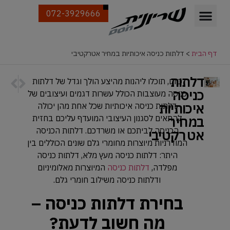
072-3929666
דף הבית
>
דלתות כניסה איכותיות במחיר אטרקטיבי
דלתות
הבא
הקודם
כיום, תוכלו ליהנות מהיצע הולך וגדל של דלתות
טיפים ח
דלתות פ
כניסה
כניסה מעוצבות הכולל עשרות דגמים ועיצובים של
איכותיות
דלתות כניסה איכותיות שכל אחת מהן יכולה
במחיר
להתאים לסגנון העיצובי המועדף עליכם בחזית
הכניסה לביתכם או משרדכם. דלתות הכניסה
אטרקטיבי
המודרניות מיוצרות מחומרי גלם שונים הכוללים בין
היתר: דלתות כניסה מעץ מלא, דלתות כניסה
מפלדה,
דלתות כניסה
המיוצרות מאלומיניום
ודלתות כניסה משילוב חומרי גלם.
בחירת דלתות כניסה –
מה חשוב לדעת?