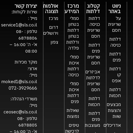
ניווט
קטלוג
מרכז
אולמות
יצירת קשר
באתר
דלתות
המידע
תצוגה
שירות לקוחות:
על
דלתות
סמלי
מרכז
מייל :
שריונית
כניסה
בטחון
service1@sls.co.il
דרום
חסם
שריונית
דלתות
טלפון :
08-
וירושלים
חסם
בטחון
6878806
דלתות
ודלתות
צפון
א’- ה’ 16:00 –
כניסה
דלתות
פלדה
פנים
08:00
דלתות
שריונית
סמלי
פנים
מוקד מכירות
חסם
איכות
ארצי:
דלתות
דלתות
אביזרים
קו
כניסה
מייל:
לדלתות
אפס
moked1@sls.co.il
שריונית
סמלי
072-3929666
דלתות
חסם
איכות
חכמות
דלתות
דלתות
משרדי הנהלה:
פנים
מבצעים
חכמות
מייל:
והצעות
שאלות
ceosec@sls.co.il
דלתות
שוות
נפוצות
טלפון:
08-
פנים
6878805
אדריכלים
מעוצבות
טיפים
לרכישת
א’- ה’ 16:00 –