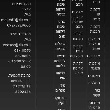
פנים
מוקד מכירות
חסם
איכות
ארצי:
דלתות
דלתות
אביזרים
קו
כניסה
מייל:
לדלתות
אפס
moked1@sls.co.il
שריונית
סמלי
072-3929666
דלתות
חסם
איכות
חכמות
דלתות
דלתות
משרדי הנהלה:
פנים
מבצעים
חכמות
מייל:
והצעות
שאלות
ceosec@sls.co.il
דלתות
שוות
נפוצות
טלפון:
08-
פנים
6878805
אדריכלים
מעוצבות
טיפים
לרכישת
א’- ה’ 16:00 –
אולמות
דלתות
דלתות
08:00
תצוגה
ארונות
קודש
דלתות
כתובת המפעל:
מאמרים
אש
דרך החרושת
המלצות
מילון
12 קרית גת,
צור
מונחים
8202126
קשר
תחזוקה
מדיניות
ונקיון
פרטיות
תקנים