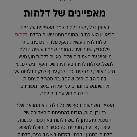
מאפיינים של דלתות
באופן כללי, יש לדלתות כמה מאפיינים עיקריים.
הראשון הוא כמובן החומר ממנו עשויה הדלת.
דלתות
יכולות להיות עשויות מעץ, פלדה, זכוכית, סוגי
פלסטיק שונים ועוד. החומר שממנו עשויה הדלת
משפיע על העמידות שלה, כאשר דלתות חוץ מעץ,
למשל, עלולות להיות בעייתיות שכן העץ רגיש לפגעי
מזג האוויר, למזיקים וכד’. לכן, עדיף למקם דלתות עץ
בתוך הבית, היכן שהסביבה סטרילית יחסית,
ולהשתמש בחומרים כמו פלדה כאשר מעוניינים
בדלתות חוץ עמידות יותר.
מאפיין משמעותי נוסף של כל דלת הוא המראה שלה
כמובן. היום, הודות להתפתחות האדירה של
הטכנולוגיה, ניתן לרכוש דלתות באין ספור סגנונות
עיצוב, צבעים, חומרים וטקסטורות. תוכלו למצוא
דלתות בסגנון יוקרתי, דלתות בעיצוב כפרי, דלתות