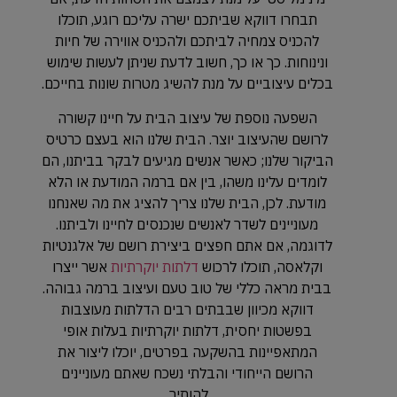
תבחרו דווקא שביתכם ישרה עליכם רוגע, תוכלו
להכניס צמחיה לביתכם ולהכניס אווירה של חיות
ונינוחות. כך או כך, חשוב לדעת שניתן לעשות שימוש
בכלים עיצוביים על מנת להשיג מטרות שונות בחייכם.
השפעה נוספת של עיצוב הבית על חיינו קשורה
לרושם שהעיצוב יוצר. הבית שלנו הוא בעצם כרטיס
הביקור שלנו; כאשר אנשים מגיעים לבקר בביתנו, הם
לומדים עלינו משהו, בין אם ברמה המודעת או הלא
מודעת. לכן, הבית שלנו צריך להציג את מה שאנחנו
מעוניינים לשדר לאנשים שנכנסים לחיינו ולביתנו.
לדוגמה, אם אתם חפצים ביצירת רושם של אלגנטיות
וקלאסה, תוכלו לרכוש
דלתות יוקרתיות
אשר ייצרו
בבית מראה כללי של טוב טעם ועיצוב ברמה גבוהה.
דווקא מכיוון שבבתים רבים הדלתות מעוצבות
בפשטות יחסית, דלתות יוקרתיות בעלות אופי
המתאפיינות בהשקעה בפרטים, יוכלו ליצור את
הרושם הייחודי והבלתי נשכח שאתם מעוניינים
להותיר.