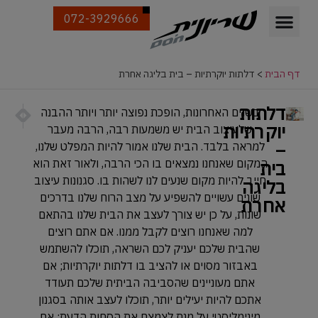
072-3929666
דף הבית
>
דלתות יוקרתיות – בית בליגה אחרת
דלתות
הבא
הקודם
בשנים האחרונות, הופכת נפוצה יותר ויותר ההבנה
דלת כי
דלתות פ
יוקרתיות
שלעיצוב הבית יש משמעות רבה, הרבה מעבר
–
למראה בלבד. הבית שלנו אמור להיות המפלט שלנו,
בית
המקום שאנחנו נמצאים בו הכי הרבה, ולאור זאת הוא
חייב להיות מקום שנעים לנו לשהות בו. סגנונות עיצוב
בליגה
שונים עשויים להשפיע על מצב הרוח שלנו בדרכים
אחרת
שונות, על כן יש צורך לעצב את הבית שלנו בהתאם
למה שאנחנו רוצים לקבל ממנו. אם אתם רוצים
שהבית שלכם יעניק לכם השראה, תוכלו להשתמש
באבזור מסוים או להציב בו דלתות יוקרתיות; אם
אתם מעוניינים שהסביבה הביתית שלכם תעודד
אתכם להיות יעילים יותר, תוכלו לעצב אותה בסגנון
מינימליסטי על מנת לצמצם את הסחות הדעת; אם