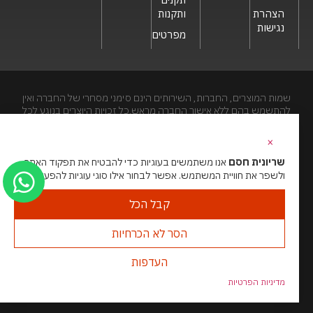
הצהרת
ותקנות
נגישות
מפרטים
שמות המוצרים, החברות, השירותים הינם סימני מסחרי של החברה ואין
להתשמש בהם ללא אישור החברה מראש.כל זכויות היוצרים בנוגע לכל
חלק מאתר זה הינם של שריונית חסם בע"מ. האתר מיועד לצפייה בלבד.
העתקה, הפצה, שיכפול, פרסום, הצגה, שידור, שינוי, ביצוע יצירות
×
נגזרות בתוכן המופיע באתר אסור.
שריונית חסם
אנו משתמשים בעוגיות כדי להבטיח את תפקוד האתר
ולשפר את חוויית המשתמש. אפשר לבחור אילו סוגי עוגיות להפעיל.
האתר מנוהל ע”י גאו מדיה
סוכנות דיגיטל
קבל הכל
הסר לא הכרחיות
העדפות
מדיניות הפרטיות