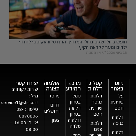
חופש גדול, שקט גדול: המדריך ההנדסי והאקוסטי לחדרי
ילדים ונוער לקראת הקיץ
18 ביוני 2026
אין תגובות
ניווט
קטלוג
מרכז
אולמות
יצירת קשר
באתר
דלתות
המידע
תצוגה
שירות לקוחות:
על
דלתות
סמלי
מרכז
מייל :
שריונית
כניסה
בטחון
service1@sls.co.il
דרום
חסם
שריונית
דלתות
טלפון :
08-
וירושלים
חסם
בטחון
6878806
דלתות
ודלתות
צפון
א’- ה’ 16:00 –
כניסה
דלתות
פלדה
פנים
08:00
דלתות
שריונית
סמלי