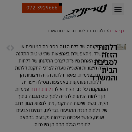
072-3929666
דף הבית
>
דלתות הזזה לסביבת הבית והמשרד
דלתות
הבא
הקודם
התקנתה של דלת הזזה בסביבת המגורים או
דלתות פ
דלתות ח
הזזה
המשרד, מתאפשרת באמצעות שתי שיטות התקנה
לסביבת
שונות, האחת מיועדת לצרכי התקנתן של דלתות
הבית
הזזה חיצוניות והשנייה נועדה לצרכי התקנת דלתות
הזזה פנימיות, כאשר דלתות הזזה חיצוניות הן
והמשרד
דלתות המותקנות באמצעות מסילה ייעודית
הממוקמת על גבי הקיר ואילו
דלתות הזזה
פנימיות
הן דלתות הניתנות להזזה לתוך כיס מובנה בתוך
הקיר. בשתי שיטות ההתקנה, ניתן למצוא מגוון רחב
של דלתות הזזה המגיעות בגדלים, דגמים וצבעים
שונים, כאשר איכויות הדלתות נקבעות בהתאם
לחומרי הגלם מהם הן מיוצרות.