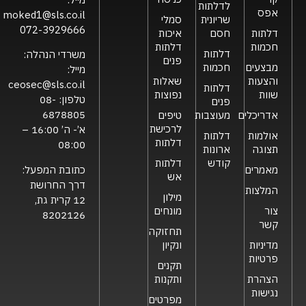
לדלתות
אפס
moked1@sls.co.il
שריונית
סמלי
072-3929666
דלתות
חסם
איכות
חכמות
דלתות
דלתות
משרדי הנהלה:
פנים
מבצעים
חכמות
מייל:
והצעות
שאלות
ceosec@sls.co.il
דלתות
שוות
נפוצות
טלפון:
08-
פנים
6878805
אדריכלים
מעוצבות
טיפים
לרכישת
א’- ה’ 16:00 –
אולמות
דלתות
דלתות
08:00
תצוגה
ארונות
קודש
דלתות
כתובת המפעל:
מאמרים
אש
דרך החרושת
המלצות
מילון
12 קרית גת,
צור
מונחים
8202126
קשר
תחזוקה
מדיניות
ונקיון
פרטיות
תקנים
הצהרת
ותקנות
נגישות
מפרטים