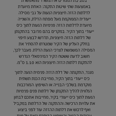
בסביבת המגורים או המשרד מתאפשרת
באמצעות שתי שיטות התקנה: האחת מיועדת
לדלתות הזזה חיצוניות הנעות על גבי מסילה
ייעודית הממוקמת מעל מפתח הדלת, והשנייה
מיועדת לדלתות הזזה פנימיות הנעות לתוך כיס
ייעודי בתוך הקיר. במקרים בהם מדובר בהתקנתן
של דלתות הזזה חיצוניות, תדרשו לבצע חיפוי
בחלק העליון של הקיר שמטרתו להסתיר את
המסילה המשמשת לצרכי הנעת הדלת. מעבר לכך,
חשוב לדעת ששטח הקיר המינימאלי הנדרש
להתקנת דלתות הזזה חיצוניות הוא 1.10 ס”מ.
מנגד, התקנתה של דלת הזזה פנימית הנעה לתוך
כיס ייעודי בתוך הקיר, מחייבת הכנת תשתית
מוקדמת בשלבי הבנייה או השיפוץ. המורכבות
הנלווית להליך התקנתן של דלתות פנים פנימיות
הנעות לתוך כיס ייעודי בקיר, מחייבות אתכם לבחון
את עלויות הרכישה וההתקנה של הדלתות במקביל
ואף לרכוש את דלתות ההזזה עוד לפני ביצוע
עבודות הבנייה והשיפוץ בביתכם וזאת על מנת