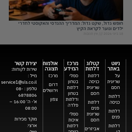
חופש גדול, שקט גדול: המדריך ההנדסי והאקוסטי לחדרי
ילדים ונוער לקראת הקיץ
18 ביוני 2026
אין תגובות
ניווט
קטלוג
מרכז
אולמות
יצירת קשר
באתר
דלתות
המידע
תצוגה
שירות לקוחות:
על
דלתות
סמלי
מרכז
מייל :
שריונית
כניסה
בטחון
service1@sls.co.il
דרום
חסם
שריונית
דלתות
טלפון :
08-
וירושלים
חסם
בטחון
6878806
דלתות
ודלתות
צפון
א’- ה’ 16:00 –
כניסה
דלתות
פלדה
פנים
08:00
דלתות
שריונית
סמלי
פנים
מוקד מכירות
חסם
איכות
ארצי:
דלתות
דלתות
אביזרים
קו
כניסה
מייל: