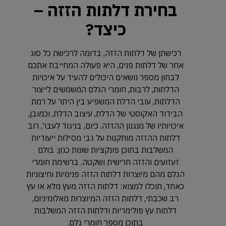
בחירת דלתות הזזה –
כיצד?
רכישתן של דלתות הזזה, בדומה לרכישת כל סוג
אחר של דלתות פנים, היא פעולה המחייבת אתכם
לבחון מספר נושאים היכולים להעיד על איכויות
הדלתות, לרבות, חומרי הגלם המשמשים לייצור
הדלתות, עובי הדלת המשפיע בין היתר על רמת
הבידוד האקוסטי של הדלת, עיצוב הדלת, וכמובן,
איכויותיו של מנגנון ההזזה. כיום, בניגוד לעבר, רוב
דלתות ההזזה מותקנות על גבי מסילות ייעודיות
המשלבות בתוכן פונקציות שונות כגון: בולם
זעזועים והזזה חרישית ושקטה. ברשימת חומרי
הגלם מהם מיוצרות דלתות הזזה פנימיות וחיצוניות
כאחד, תוכלו למצוא: דלתות הזזה מעץ מלא או עץ
רב שכבתי, דלתות הזזה המיוצרות מאלומיניום,
דלתות עץ פולימריות ודלתות הזזה המשלבות
בתוכן מספר חומרי גלם.