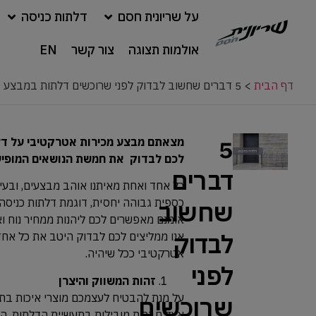
על שריונית חסם
דלתות כניסה
אולמות תצוגה
צור קשר
EN
דף הבית
>
5 דברים שחשוב לבדוק לפני שרוכשים דלתות במבצע
5
מצאתם מבצע מכירות אטרקטיבי על דלתו
לכם לבדוק את חמשת הנושאים המופיע
דברים
כל אחד ואחת מאיתנו אוהב מבצעים, ובעי
כספית גבוהה יחסית, דוגמת דלתות כניסה א
שחשוב
אומנם מאפשרים לכם ליהנות ממחיר נוח וא
לבדוק
אנו ממליצים לכם לבדוק היטב את כל אח
אטרקטיבי ככל שיהיה.
לפני
זהות המשווק והיצרן
על מנת להבטיח לעצמכם מוצרי איכות בתח
שרוכשים
אצל חברות מובילות בתעשיית הדלתות, האחר