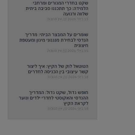
שקט בחדרי המגורים ומרחבי
הלמידה: כך תתכננו סביבה ביתית
שלווה ורגועה
15 ביולי 2026
אין תגובות
שומרים על המבצר הביתי: מדריך
הנדסי לבחירת מנגנוני מיגון ומעטפת
חיצונית
15 ביולי 2026
אין תגובות
הטוטאל לוק של הקיץ: איך ליצור
קשר עיצובי בין הכניסה לחדרים
18 ביוני 2026
אין תגובות
חופש גדול, שקט גדול: המדריך
ההנדסי והאקוסטי לחדרי ילדים ונוער
לקראת הקיץ
18 ביוני 2026
אין תגובות