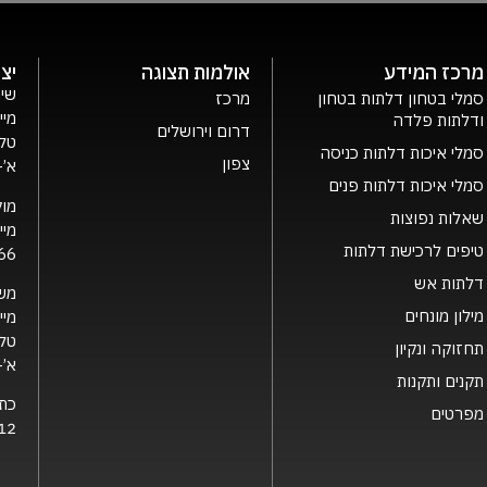
מרכז המידע
אולמות תצוגה
יצ
שיר
סמלי בטחון דלתות בטחון
מרכז
מיי
ודלתות פלדה
דרום וירושלים
טלפ
סמלי איכות דלתות כניסה
צפון
א’- ה’ 0
סמלי איכות דלתות פנים
מוק
שאלות נפוצות
מיי
טיפים לרכישת דלתות
66
דלתות אש
מש
מילון מונחים
מיי
טלפ
תחזוקה ונקיון
א’- ה’ 0
תקנים ותקנות
כת
מפרטים
12 קרית גת, 2126