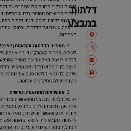
דלתות
ליהנות מכל היתרונות הנלווים לרכישת דלתו
דלתות המיוצרות מחומרי גלם איכותיים ובטכ
במבצע
של דגמי דלתות כניסה ודגמי דלתות פנים, 
התאמה אישית של הדלתות, וכמובן, אחרי
האחריות.
מאפייני הדלתות והתאמתן לצרכי
לעיתים, המחיר האטרקטיבי המוצע לנו על 
לבדוק לעומק האם מדובר במוצר המותאם 
חשוב בין היתר שתבדקו את מאפייני הדל
שלכם, לדוגמא: דלתות פנים עמידות למים, 
מנגנוני נעילה מתקדמים וכדומה.
אפשרויות ההתאמה האישית
רכישת דלתות במבצע מתאפשרת בדרך כלל 
אחד מהדגמים הנכללים במבצע המכירות, נ
מידות, צבע ואפשרויות שדרוג כאלו ואחרו
לדלתות בהן לא ניתן לבצע התאמה אישית,
הגודל, הסגנון העיצובי או כל סיבה אחרת